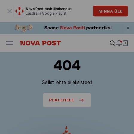
Modaalaken on avatud
Nova Post mobiilirakendus
MINNA ÜLE
Laadi alla Google Play'st
404
Sellist lehte ei eksisteeri
PEALEHELE