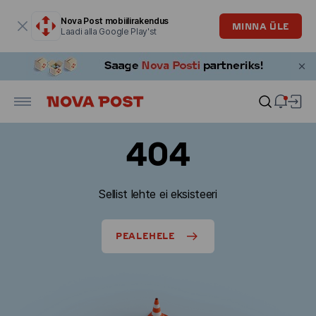
Modaalaken on avatud
Nova Post mobiilirakendus
MINNA ÜLE
Laadi alla Google Play'st
404
Sellist lehte ei eksisteeri
PEALEHELE