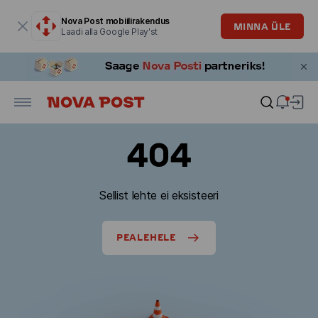
Modaalaken on avatud
Nova Post mobiilirakendus
MINNA ÜLE
Laadi alla Google Play'st
404
Sellist lehte ei eksisteeri
PEALEHELE