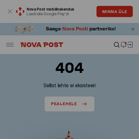
Modaalaken on avatud
Nova Post mobiilirakendus
MINNA ÜLE
Laadi alla Google Play'st
404
Sellist lehte ei eksisteeri
PEALEHELE