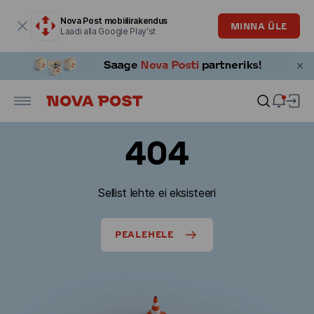
Modaalaken on avatud
Nova Post mobiilirakendus
MINNA ÜLE
Laadi alla Google Play'st
404
Sellist lehte ei eksisteeri
PEALEHELE