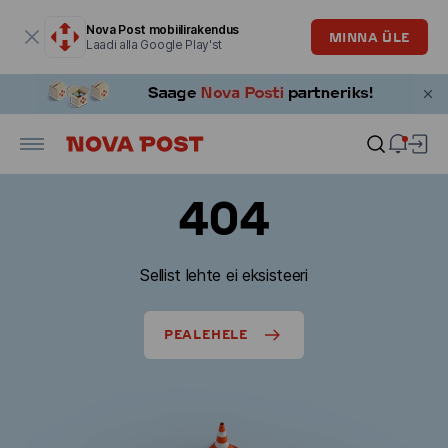
Modaalaken on avatud
Nova Post mobiilirakendus
MINNA ÜLE
Laadi alla Google Play'st
404
Sellist lehte ei eksisteeri
PEALEHELE