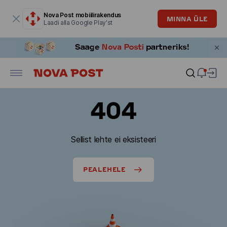
Modaalaken on avatud
Nova Post mobiilirakendus
MINNA ÜLE
Laadi alla Google Play'st
404
Sellist lehte ei eksisteeri
PEALEHELE