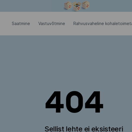
Modaalaken on avatud
Saatmine
Vastuvõtmine
Rahvusvaheline kohaletoimet
404
Sellist lehte ei eksisteeri