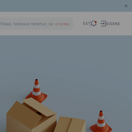
EST
SISENE
OTSING