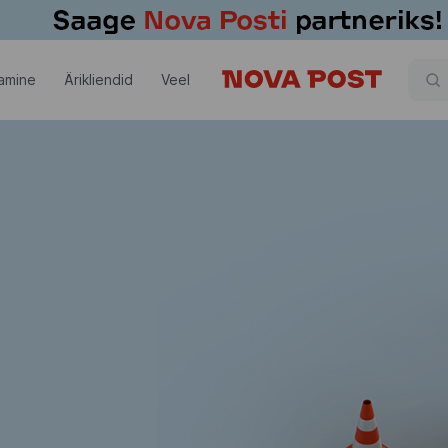
amine
Ärikliendid
Veel