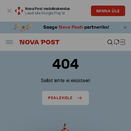
Modaalaken on avatud
Nova Post mobiilirakendus
MINNA ÜLE
Laadi alla Google Play'st
404
Sellist lehte ei eksisteeri
PEALEHELE