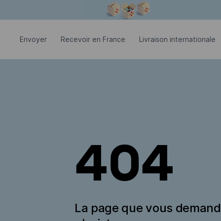
La fenêtre modale est ouverte
Envoyer
Recevoir en France
Livraison internationale
404
La page que vous deman