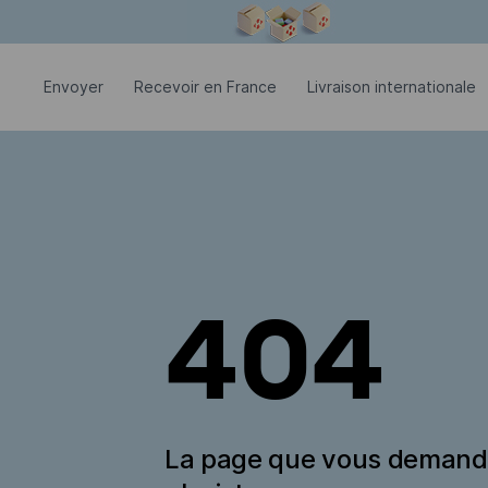
La fenêtre modale est ouverte
Envoyer
Recevoir en France
Livraison internationale
404
La page que vous deman