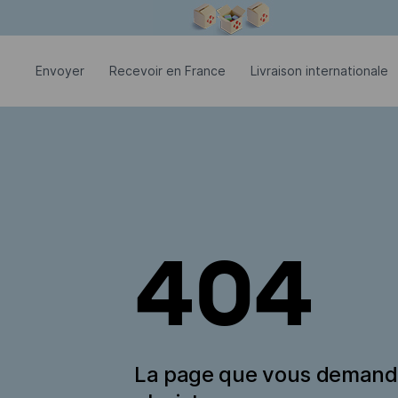
La fenêtre modale est ouverte
Envoyer
Recevoir en France
Livraison internationale
404
La page que vous deman