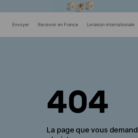
La fenêtre modale est ouverte
Envoyer
Recevoir en France
Livraison internationale
404
La page que vous deman