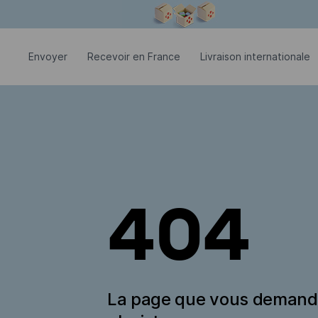
La fenêtre modale est ouverte
Envoyer
Recevoir en France
Livraison internationale
404
La page que vous deman