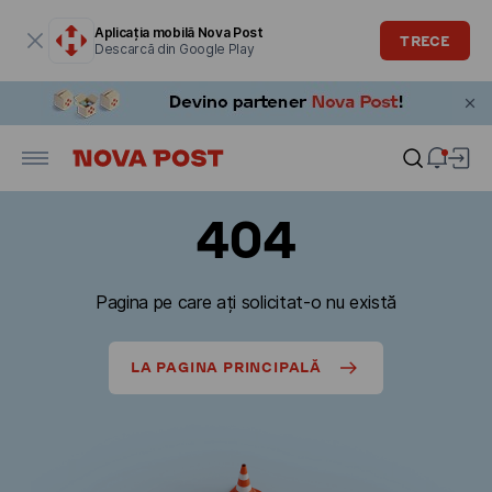
Fereastra modală este deschisă
Aplicația mobilă Nova Post
TRECE
Descarcă din Google Play
404
Pagina pe care ați solicitat-o nu există
LA PAGINA PRINCIPALĂ