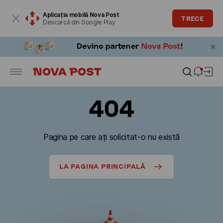
Fereastra modală este deschisă
Aplicația mobilă Nova Post
TRECE
Descarcă din Google Play
404
Pagina pe care ați solicitat-o nu există
LA PAGINA PRINCIPALĂ