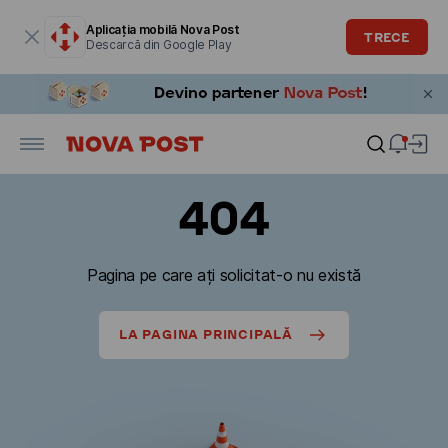
Fereastra modală este deschisă
Aplicația mobilă Nova Post
TRECE
Descarcă din Google Play
404
Pagina pe care ați solicitat-o nu există
LA PAGINA PRINCIPALĂ