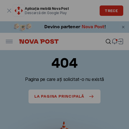
Fereastra modală este deschisă
Aplicația mobilă Nova Post
TRECE
Descarcă din Google Play
404
Pagina pe care ați solicitat-o nu există
LA PAGINA PRINCIPALĂ