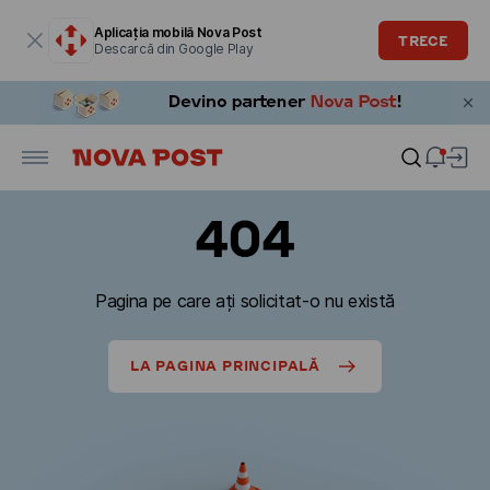
Fereastra modală este deschisă
Aplicația mobilă Nova Post
TRECE
Descarcă din Google Play
404
Pagina pe care ați solicitat-o nu există
LA PAGINA PRINCIPALĂ