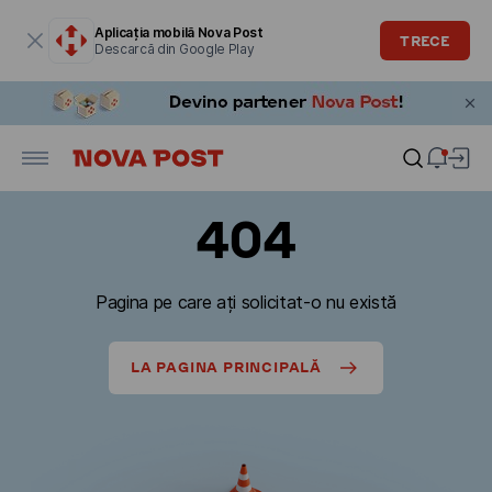
Fereastra modală este deschisă
Aplicația mobilă Nova Post
TRECE
Descarcă din Google Play
404
Pagina pe care ați solicitat-o nu există
LA PAGINA PRINCIPALĂ