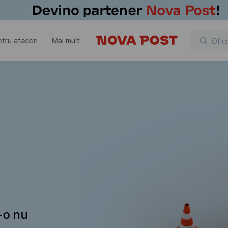
tru afaceri
Mai mult
t-o nu