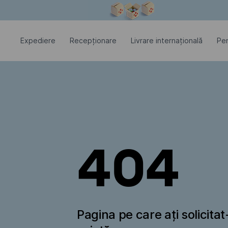
Fereastra modală este deschisă
Expediere
Recepționare
Livrare internațională
Pen
404
Pagina pe care ați solicita