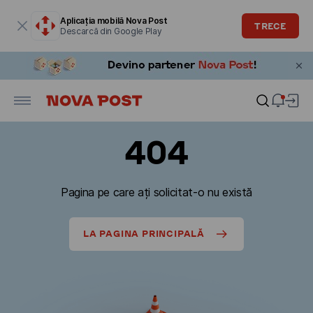
Fereastra modală este deschisă
Aplicația mobilă Nova Post
TRECE
Descarcă din Google Play
404
Pagina pe care ați solicitat-o nu există
LA PAGINA PRINCIPALĂ