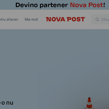
tru afaceri
Mai mult
t-o nu