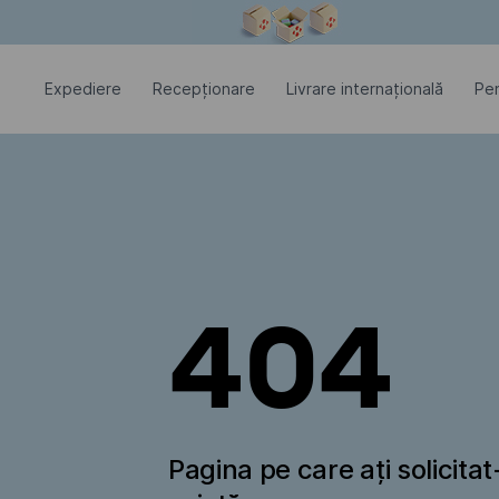
Fereastra modală este deschisă
Expediere
Recepționare
Livrare internațională
Pen
404
Pagina pe care ați solicita