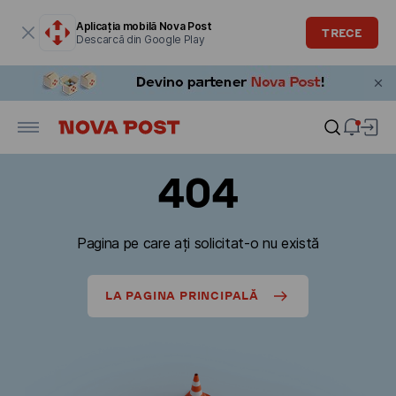
Fereastra modală este deschisă
Aplicația mobilă Nova Post
TRECE
Descarcă din Google Play
404
Pagina pe care ați solicitat-o nu există
LA PAGINA PRINCIPALĂ