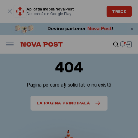
Fereastra modală este deschisă
Aplicația mobilă Nova Post
TRECE
Descarcă din Google Play
404
Pagina pe care ați solicitat-o nu există
LA PAGINA PRINCIPALĂ