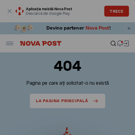
Fereastra modală este deschisă
Aplicația mobilă Nova Post
TRECE
Descarcă din Google Play
404
Pagina pe care ați solicitat-o nu există
LA PAGINA PRINCIPALĂ