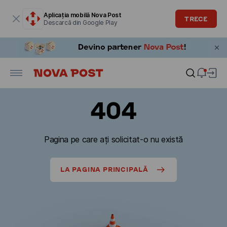
Fereastra modală este deschisă
Aplicația mobilă Nova Post
TRECE
Descarcă din Google Play
404
Pagina pe care ați solicitat-o nu există
LA PAGINA PRINCIPALĂ