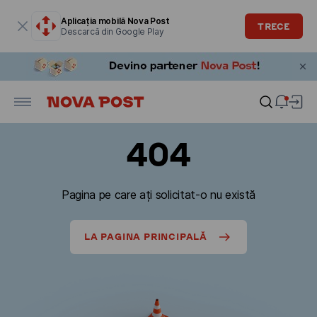
Fereastra modală este deschisă
Aplicația mobilă Nova Post
TRECE
Descarcă din Google Play
404
Pagina pe care ați solicitat-o nu există
LA PAGINA PRINCIPALĂ