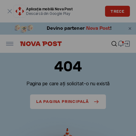
Fereastra modală este deschisă
Aplicația mobilă Nova Post
TRECE
Descarcă din Google Play
404
Pagina pe care ați solicitat-o nu există
LA PAGINA PRINCIPALĂ