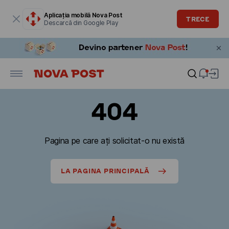
Fereastra modală este deschisă
Aplicația mobilă Nova Post
TRECE
Descarcă din Google Play
404
Pagina pe care ați solicitat-o nu există
LA PAGINA PRINCIPALĂ