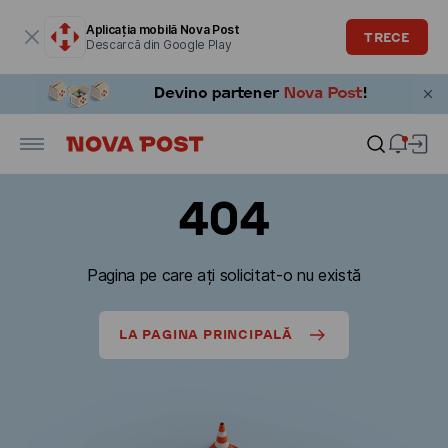
Fereastra modală este deschisă
Aplicația mobilă Nova Post
TRECE
Descarcă din Google Play
404
Pagina pe care ați solicitat-o nu există
LA PAGINA PRINCIPALĂ