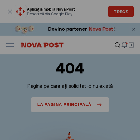
Fereastra modală este deschisă
Aplicația mobilă Nova Post
TRECE
Descarcă din Google Play
404
Pagina pe care ați solicitat-o nu există
LA PAGINA PRINCIPALĂ