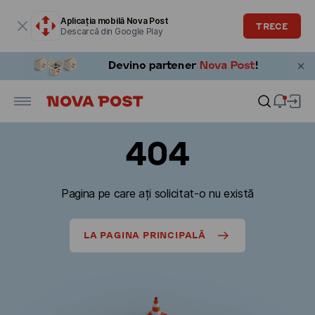
Fereastra modală este deschisă
Aplicația mobilă Nova Post
TRECE
Descarcă din Google Play
404
Pagina pe care ați solicitat-o nu există
LA PAGINA PRINCIPALĂ