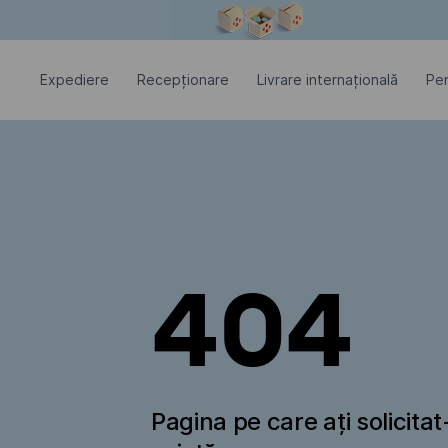
Fereastra modală este deschisă
Expediere
Recepționare
Livrare internațională
Pen
404
Pagina pe care ați solicita