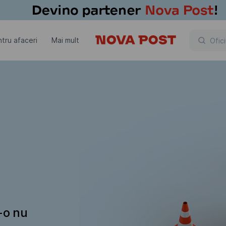
tru afaceri
Mai mult
t-o nu