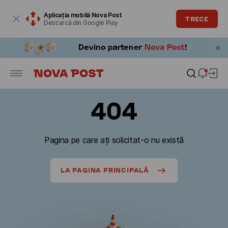
Fereastra modală este deschisă
Aplicația mobilă Nova Post
TRECE
Descarcă din Google Play
404
Pagina pe care ați solicitat-o nu există
LA PAGINA PRINCIPALĂ