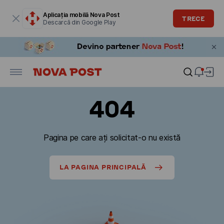
Fereastra modală este deschisă
Aplicația mobilă Nova Post
TRECE
Descarcă din Google Play
404
Pagina pe care ați solicitat-o nu există
LA PAGINA PRINCIPALĂ