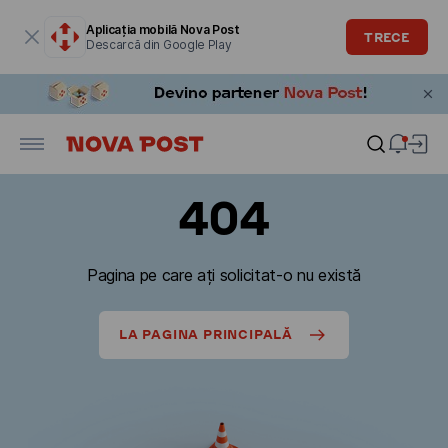
Fereastra modală este deschisă
Aplicația mobilă Nova Post
TRECE
Descarcă din Google Play
404
Pagina pe care ați solicitat-o nu există
LA PAGINA PRINCIPALĂ