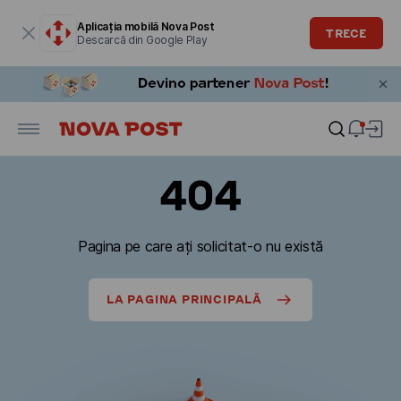
Fereastra modală este deschisă
Aplicația mobilă Nova Post
TRECE
Descarcă din Google Play
404
Pagina pe care ați solicitat-o nu există
LA PAGINA PRINCIPALĂ