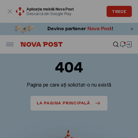
Fereastra modală este deschisă
Aplicația mobilă Nova Post
TRECE
Descarcă din Google Play
404
Pagina pe care ați solicitat-o nu există
LA PAGINA PRINCIPALĂ