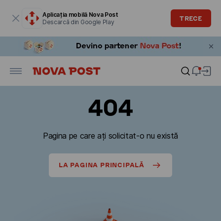
Fereastra modală este deschisă
Aplicația mobilă Nova Post
TRECE
Descarcă din Google Play
404
Pagina pe care ați solicitat-o nu există
LA PAGINA PRINCIPALĂ