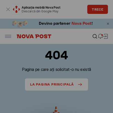
Fereastra modală este deschisă
Aplicația mobilă Nova Post
TRECE
Descarcă din Google Play
404
Pagina pe care ați solicitat-o nu există
LA PAGINA PRINCIPALĂ