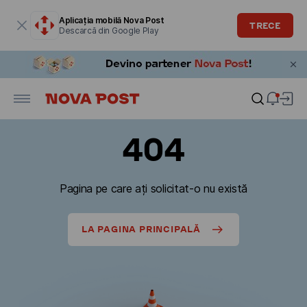
Fereastra modală este deschisă
Aplicația mobilă Nova Post
TRECE
Descarcă din Google Play
404
Pagina pe care ați solicitat-o nu există
LA PAGINA PRINCIPALĂ