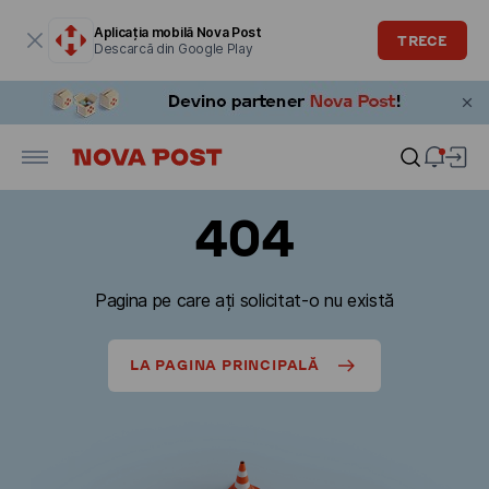
Fereastra modală este deschisă
Aplicația mobilă Nova Post
TRECE
Descarcă din Google Play
404
Pagina pe care ați solicitat-o nu există
LA PAGINA PRINCIPALĂ