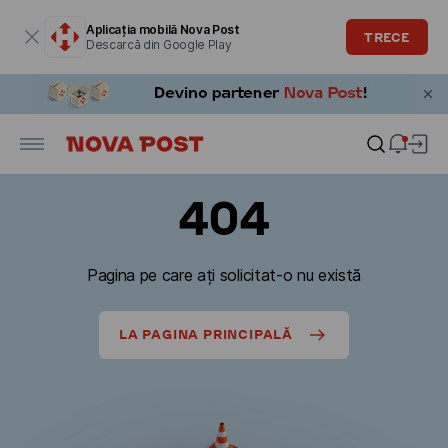
Fereastra modală este deschisă
Aplicația mobilă Nova Post
TRECE
Descarcă din Google Play
404
Pagina pe care ați solicitat-o nu există
LA PAGINA PRINCIPALĂ