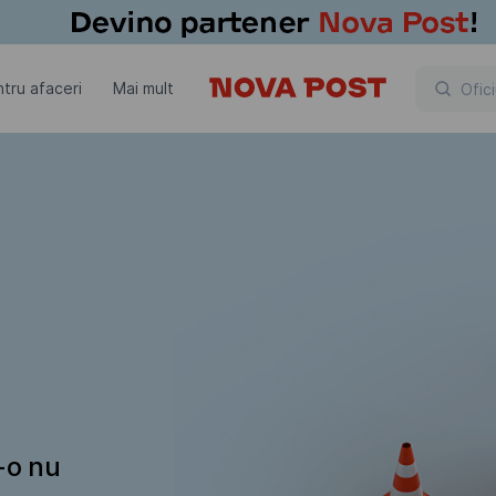
tru afaceri
Mai mult
t-o nu