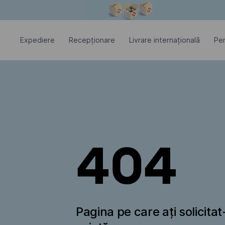
Fereastra modală este deschisă
Expediere
Recepționare
Livrare internațională
Pen
404
Pagina pe care ați solicita