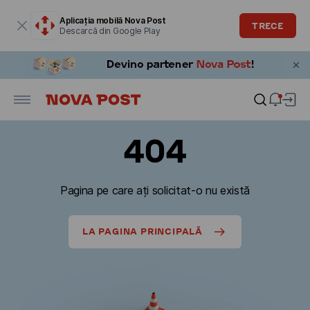
Fereastra modală este deschisă
Aplicația mobilă Nova Post
TRECE
Descarcă din Google Play
404
Pagina pe care ați solicitat-o nu există
LA PAGINA PRINCIPALĂ