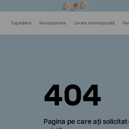
Fereastra modală este deschisă
Expediere
Recepționare
Livrare internațională
Pen
404
Pagina pe care ați solicita