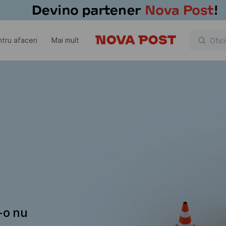
tru afaceri
Mai mult
t-o nu