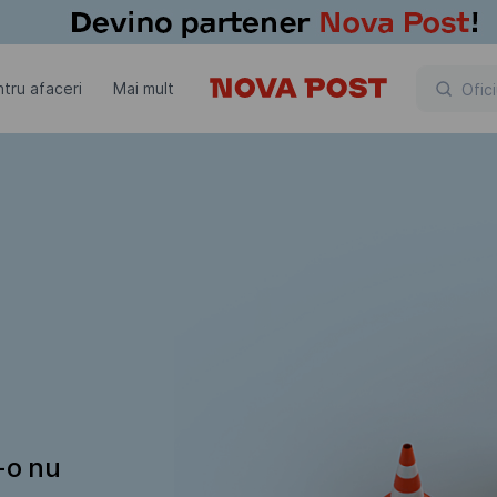
tru afaceri
Mai mult
t-o nu