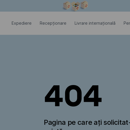
Fereastra modală este deschisă
Expediere
Recepționare
Livrare internațională
Pen
404
Pagina pe care ați solicita