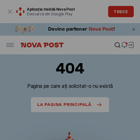
Fereastra modală este deschisă
Aplicația mobilă Nova Post
TRECE
Descarcă din Google Play
404
Pagina pe care ați solicitat-o nu există
LA PAGINA PRINCIPALĂ