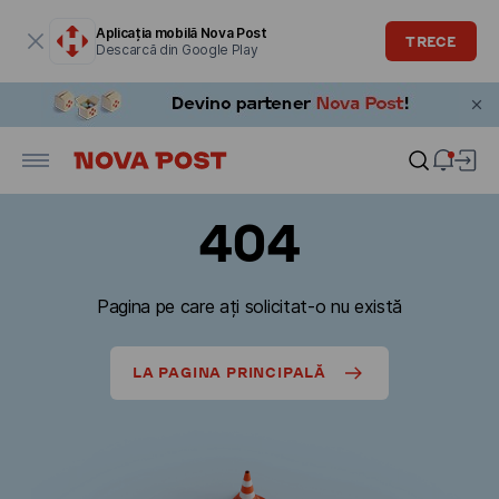
Fereastra modală este deschisă
Aplicația mobilă Nova Post
TRECE
Descarcă din Google Play
404
Pagina pe care ați solicitat-o nu există
LA PAGINA PRINCIPALĂ